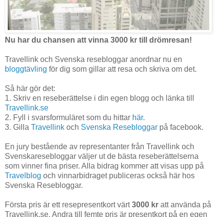
Nu har du chansen att vinna 3000 kr till drömresan!
Travellink och Svenska resebloggar anordnar nu en
bloggtävling
för dig som gillar att resa och skriva om det.
Så här gör det:
1. Skriv en reseberättelse i din egen blogg och länka till
Travellink.se
2. Fyll i svarsformuläret som du hittar
här
.
3. Gilla
Travellink
och
Svenska Resebloggar
på facebook.
En jury bestående av representanter från Travellink och
Svenskaresebloggar väljer ut de bästa reseberättelserna
som vinner fina priser. Alla bidrag kommer att visas upp på
Travelblog
och vinnarbidraget publiceras också här hos
Svenska Resebloggar.
Första pris är ett resepresentkort värt
3000 kr
att använda på
Travellink.se. Andra till femte pris är presentkort på en egen