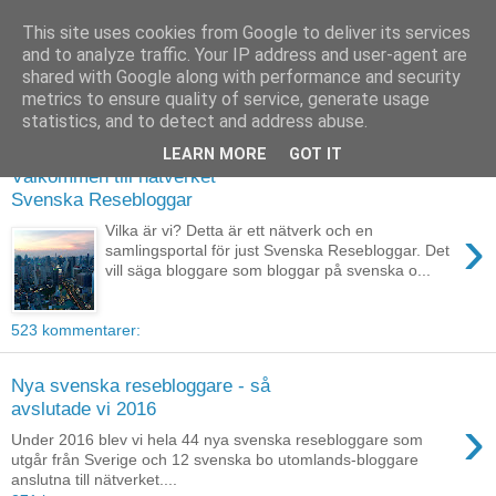
This site uses cookies from Google to deliver its services
and to analyze traffic. Your IP address and user-agent are
shared with Google along with performance and security
metrics to ensure quality of service, generate usage
▼
statistics, and to detect and address abuse.
LEARN MORE
GOT IT
Välkommen till nätverket
Svenska Resebloggar
›
Vilka är vi? Detta är ett nätverk och en
samlingsportal för just Svenska Resebloggar. Det
vill säga bloggare som bloggar på svenska o...
523 kommentarer:
Nya svenska resebloggare - så
avslutade vi 2016
›
Under 2016 blev vi hela 44 nya svenska resebloggare som
utgår från Sverige och 12 svenska bo utomlands-bloggare
anslutna till nätverket....