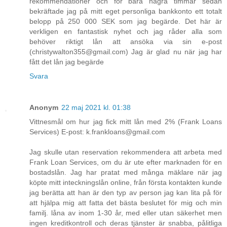
rekommendationer och för bara några timmar sedan
bekräftade jag på mitt eget personliga bankkonto ett totalt
belopp på 250 000 SEK som jag begärde. Det här är
verkligen en fantastisk nyhet och jag råder alla som
behöver riktigt lån att ansöka via sin e-post
(christywalton355@gmail.com) Jag är glad nu när jag har
fått det lån jag begärde
Svara
Anonym
22 maj 2021 kl. 01:38
Vittnesmål om hur jag fick mitt lån med 2% (Frank Loans
Services) E-post: k.frankloans@gmail.com
Jag skulle utan reservation rekommendera att arbeta med
Frank Loan Services, om du är ute efter marknaden för en
bostadslån. Jag har pratat med många mäklare när jag
köpte mitt inteckningslån online, från första kontakten kunde
jag berätta att han är den typ av person jag kan lita på för
att hjälpa mig att fatta det bästa beslutet för mig och min
familj. låna av inom 1-30 år, med eller utan säkerhet men
ingen kreditkontroll och deras tjänster är snabba, pålitliga