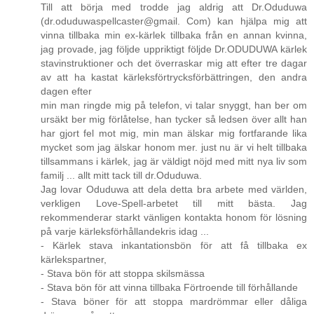
Till att börja med trodde jag aldrig att Dr.Oduduwa
(dr.oduduwaspellcaster@gmail. Com) kan hjälpa mig att
vinna tillbaka min ex-kärlek tillbaka från en annan kvinna,
jag provade, jag följde uppriktigt följde Dr.ODUDUWA kärlek
stavinstruktioner och det överraskar mig att efter tre dagar
av att ha kastat kärleksförtrycksförbättringen, den andra
dagen efter
min man ringde mig på telefon, vi talar snyggt, han ber om
ursäkt ber mig förlåtelse, han tycker så ledsen över allt han
har gjort fel mot mig, min man älskar mig fortfarande lika
mycket som jag älskar honom mer. just nu är vi helt tillbaka
tillsammans i kärlek, jag är väldigt nöjd med mitt nya liv som
familj ... allt mitt tack till dr.Oduduwa.
Jag lovar Oduduwa att dela detta bra arbete med världen,
verkligen Love-Spell-arbetet till mitt bästa. Jag
rekommenderar starkt vänligen kontakta honom för lösning
på varje kärleksförhållandekris idag ...
- Kärlek stava inkantationsbön för att få tillbaka ex
kärlekspartner,
- Stava bön för att stoppa skilsmässa
- Stava bön för att vinna tillbaka Förtroende till förhållande
- Stava böner för att stoppa mardrömmar eller dåliga