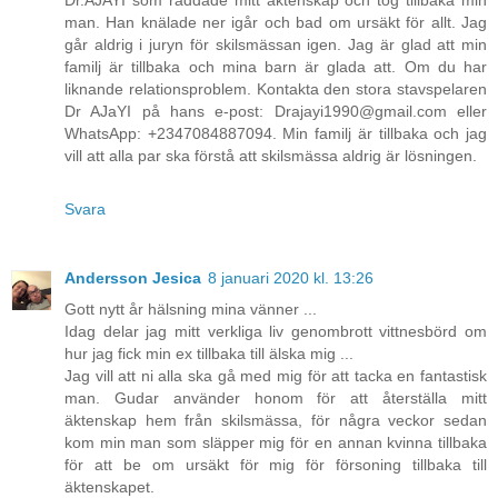
man. Han knälade ner igår och bad om ursäkt för allt. Jag
går aldrig i juryn för skilsmässan igen. Jag är glad att min
familj är tillbaka och mina barn är glada att. Om du har
liknande relationsproblem. Kontakta den stora stavspelaren
Dr AJaYI på hans e-post: Drajayi1990@gmail.com eller
WhatsApp: +2347084887094. Min familj är tillbaka och jag
vill att alla par ska förstå att skilsmässa aldrig är lösningen.
Svara
Andersson Jesica
8 januari 2020 kl. 13:26
Gott nytt år hälsning mina vänner ...
Idag delar jag mitt verkliga liv genombrott vittnesbörd om
hur jag fick min ex tillbaka till älska mig ...
Jag vill att ni alla ska gå med mig för att tacka en fantastisk
man. Gudar använder honom för att återställa mitt
äktenskap hem från skilsmässa, för några veckor sedan
kom min man som släpper mig för en annan kvinna tillbaka
för att be om ursäkt för mig för försoning tillbaka till
äktenskapet.