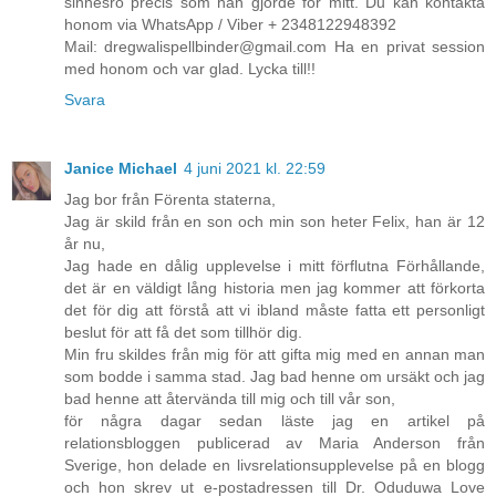
sinnesro precis som han gjorde för mitt. Du kan kontakta
honom via WhatsApp / Viber + 2348122948392
Mail: dregwalispellbinder@gmail.com Ha en privat session
med honom och var glad. Lycka till!!
Svara
Janice Michael
4 juni 2021 kl. 22:59
Jag bor från Förenta staterna,
Jag är skild från en son och min son heter Felix, han är 12
år nu,
Jag hade en dålig upplevelse i mitt förflutna Förhållande,
det är en väldigt lång historia men jag kommer att förkorta
det för dig att förstå att vi ibland måste fatta ett personligt
beslut för att få det som tillhör dig.
Min fru skildes från mig för att gifta mig med en annan man
som bodde i samma stad. Jag bad henne om ursäkt och jag
bad henne att återvända till mig och till vår son,
för några dagar sedan läste jag en artikel på
relationsbloggen publicerad av Maria Anderson från
Sverige, hon delade en livsrelationsupplevelse på en blogg
och hon skrev ut e-postadressen till Dr. Oduduwa Love