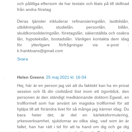
och pålitliga eftersom de har testats och litats på till skillnad
från andra företag.
Deras tjänster inkluderar refinansieringslån, lastbilslån,
utbildningslån, studielån, personlån, billån,
skuldkonsolideringslån, företagslån, säkerställda och osäkra
lån, hypotekslån, bostadslån. Vänligen kontakta dem idag
för ytterligare förfrågningar via e-post :
k.frankloans@gmail.com
Svara
Helen Greens
25 maj 2021 kl. 16:04
Hej, här är en person jag vet att du faktiskt kan ha en privat
session och få din civilstånd löst inom ett ögonblick, den
personen är den ständigt medkännande doktorn Egwali, en
trollformell som har använt sin magiska trollformel för att
hjälpa till att förändra livet för så många jag känner idag. Du
bara heter det, är det en kärleksformulering,
yrkesverksamhet, sjukdomar av olika slag, vad som än är
fallet, han har rätt i tid för att ta hand om dig och ge dig