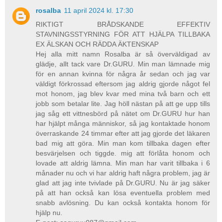
rosalba
11 april 2024 kl. 17:30
RIKTIGT BRÅDSKANDE EFFEKTIV
STAVNINGSSTYRNING FÖR ATT HJÄLPA TILLBAKA
EX ÄLSKAN OCH RÄDDA ÄKTENSKAP
Hej alla mitt namn Rosalba är så överväldigad av
glädje, allt tack vare Dr.GURU. Min man lämnade mig
för en annan kvinna för några år sedan och jag var
väldigt förkrossad eftersom jag aldrig gjorde något fel
mot honom, jag blev kvar med mina två barn och ett
jobb som betalar lite. Jag höll nästan på att ge upp tills
jag såg ett vittnesbörd på nätet om Dr.GURU hur han
har hjälpt många människor, så jag kontaktade honom
överraskande 24 timmar efter att jag gjorde det läkaren
bad mig att göra. Min man kom tillbaka dagen efter
besvärjelsen och tiggde. mig att förlåta honom och
lovade att aldrig lämna. Min man har varit tillbaka i 6
månader nu och vi har aldrig haft några problem, jag är
glad att jag inte tvivlade på Dr.GURU. Nu är jag säker
på att han också kan lösa eventuella problem med
snabb avlösning. Du kan också kontakta honom för
hjälp nu.