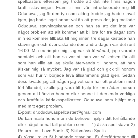
spellcasters eftersom jag trodde att det inte finns någon
kraft i stavningen. Fram till min vän introducerade mig till
Oduduwa, jag är den typ som aldrig trodde jag hade stavat
igen, jag hade inget annat val än att prova det, jag mailade
Oduduwa stavningskanalen och han sa att det inte var
något problem att allt kommer att bli bra för tre dagar som
min ex kommer tillbaka till mig innan tre dagar kastade han
stavningen och överraskande den andra dagen var det runt
16:00. Min ex ringde mig, jag var så förvånad, jag svarade
samtalet och allt han sa var att han var så ledsen för allt
som han ville att jag skulle återvända till honom, att han
älskar mig så mycket. Jag var så glad och gick till honom
som var hur vi började leva tillsammans glatt igen. Sedan
dess lovade jag att någon jag vet som har ett problem med
förhållandet, skulle jag vara till hjälp för en sådan person
genom att hänvisa honom eller henne till den enda verkliga
och kraftfulla kärleksspellkasten Oduduwa som hjälpt mig
med mitt eget problem.
E-post: dr.oduduwaspellcaster@gmail.com
Du kan maila honom om du behöver hjälp i ditt förhållande
eller något annat fall problem som, ... 1) älska spel stavar 2)
Return Lost Love Spells 3) Skilsmässa Spells
4) Vigsel roller 5) bindande stavning, 6) Återförtroende till