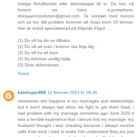
trasiga förhållandet eller äktenskapet till er. Du kan nå
honom via hans e-postadress:
drizayaomosolution@gmail.com. Ta kontakt med honom
och se hur ditt problem kommer att lösas inom 24 timmar.
Han är också specialiserad på följande frågor ...
(1) Du vill ha din ex tillbaka ..
(2) Du vill att män / kvinnor ska följa dig ..
(3) Du vill ha ett barn ..
(4) Du behöver andlig hjälp ..
(5) Sluta skilsmässan ..
Svara
katelogan888
11 februari 2021 kl. 08:36
sometimes shit happens in our marriages and relationships
but it won't always last when we fight to get them fixed, i
had problem with my marriage sometime ago June 2020 it
was a terrible experience that i almost lost my marriage, my
husband thought i was cheating because i always receive
calls from work i tried to make him understand they are just