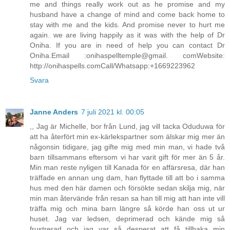
me and things really work out as he promise and my
husband have a change of mind and come back home to
stay with me and the kids. And promise never to hurt me
again. we are living happily as it was with the help of Dr
Oniha. If you are in need of help you can contact Dr
Oniha.Email :onihaspelltemple@gmail. comWebsite:
http://onihaspells.comCall/Whatsapp:+1669223962
Svara
Janne Anders
7 juli 2021 kl. 00:05
,, Jag är Michelle, bor från Lund, jag vill tacka Oduduwa för
att ha återfört min ex-kärlekspartner som älskar mig mer än
någonsin tidigare, jag gifte mig med min man, vi hade två
barn tillsammans eftersom vi har varit gift för mer än 5 år.
Min man reste nyligen till Kanada för en affärsresa, där han
träffade en annan ung dam, han flyttade till att bo i samma
hus med den här damen och försökte sedan skilja mig, när
min man återvände från resan sa han till mig att han inte vill
träffa mig och mina barn längre så körde han oss ut ur
huset. Jag var ledsen, deprimerad och kände mig så
frustrerad och jag var så desperat att få tillbaka min