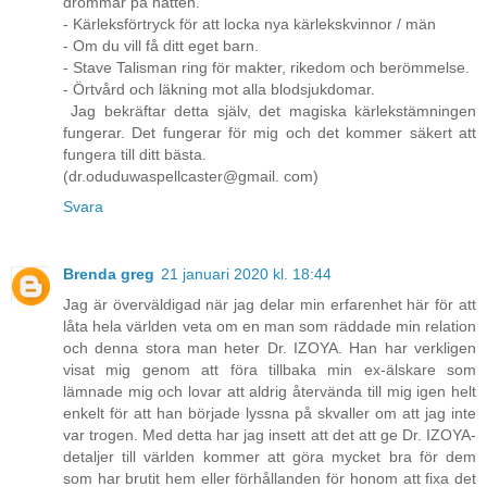
drömmar på natten.
- Kärleksförtryck för att locka nya kärlekskvinnor / män
- Om du vill få ditt eget barn.
- Stave Talisman ring för makter, rikedom och berömmelse.
- Örtvård och läkning mot alla blodsjukdomar.
Jag bekräftar detta själv, det magiska kärlekstämningen
fungerar. Det fungerar för mig och det kommer säkert att
fungera till ditt bästa.
(dr.oduduwaspellcaster@gmail. com)
Svara
Brenda greg
21 januari 2020 kl. 18:44
Jag är överväldigad när jag delar min erfarenhet här för att
låta hela världen veta om en man som räddade min relation
och denna stora man heter Dr. IZOYA. Han har verkligen
visat mig genom att föra tillbaka min ex-älskare som
lämnade mig och lovar att aldrig återvända till mig igen helt
enkelt för att han började lyssna på skvaller om att jag inte
var trogen. Med detta har jag insett att det att ge Dr. IZOYA-
detaljer till världen kommer att göra mycket bra för dem
som har brutit hem eller förhållanden för honom att fixa det