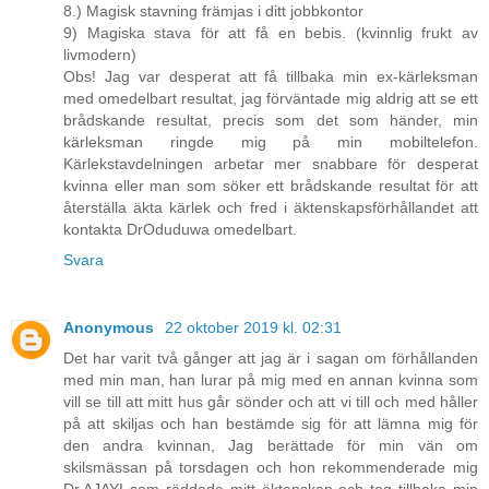
8.) Magisk stavning främjas i ditt jobbkontor
9) Magiska stava för att få en bebis. (kvinnlig frukt av
livmodern)
Obs! Jag var desperat att få tillbaka min ex-kärleksman
med omedelbart resultat, jag förväntade mig aldrig att se ett
brådskande resultat, precis som det som händer, min
kärleksman ringde mig på min mobiltelefon.
Kärlekstavdelningen arbetar mer snabbare för desperat
kvinna eller man som söker ett brådskande resultat för att
återställa äkta kärlek och fred i äktenskapsförhållandet att
kontakta DrOduduwa omedelbart.
Svara
Anonymous
22 oktober 2019 kl. 02:31
Det har varit två gånger att jag är i sagan om förhållanden
med min man, han lurar på mig med en annan kvinna som
vill se till att mitt hus går sönder och att vi till och med håller
på att skiljas och han bestämde sig för att lämna mig för
den andra kvinnan, Jag berättade för min vän om
skilsmässan på torsdagen och hon rekommenderade mig
Dr.AJAYI som räddade mitt äktenskap och tog tillbaka min