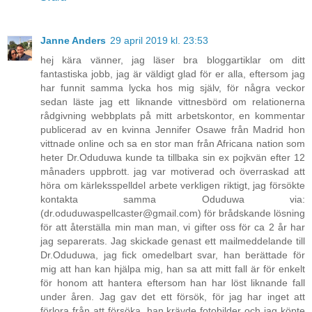
Janne Anders
29 april 2019 kl. 23:53
hej kära vänner, jag läser bra bloggartiklar om ditt
fantastiska jobb, jag är väldigt glad för er alla, eftersom jag
har funnit samma lycka hos mig själv, för några veckor
sedan läste jag ett liknande vittnesbörd om relationerna
rådgivning webbplats på mitt arbetskontor, en kommentar
publicerad av en kvinna Jennifer Osawe från Madrid hon
vittnade online och sa en stor man från Africana nation som
heter Dr.Oduduwa kunde ta tillbaka sin ex pojkvän efter 12
månaders uppbrott. jag var motiverad och överraskad att
höra om kärleksspelldel arbete verkligen riktigt, jag försökte
kontakta samma Oduduwa via:
(dr.oduduwaspellcaster@gmail.com) för brådskande lösning
för att återställa min man man, vi gifter oss för ca 2 år har
jag separerats. Jag skickade genast ett mailmeddelande till
Dr.Oduduwa, jag fick omedelbart svar, han berättade för
mig att han kan hjälpa mig, han sa att mitt fall är för enkelt
för honom att hantera eftersom han har löst liknande fall
under åren. Jag gav det ett försök, för jag har inget att
förlora från att försöka. han krävde fotobilder och jag köpte