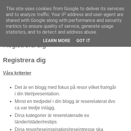
This site uses cookies from Google to deliver its services
and to analyze traffic. Your IP address and user-agent are
shared with Google along with performance and security
metrics to ensure quality of service, generate usage
▼
statistics, and to detect and address abuse.
LEARN MORE
GOT IT
Registrera dig
Registrera dig
Våra kriterier
Det är en blogg med fokus på resor vilket framgår
i din titel/presentation.
Minst en tredjedel i din blogg är reserelaterat dvs
ca var tredje inlägg.
Dina kategorier är reserelaterade ex
länder/städer/restips
Dina resor/reseinspiration/reseintresse ska