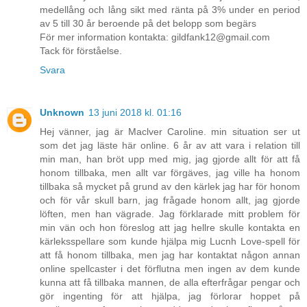
medellång och lång sikt med ränta på 3% under en period
av 5 till 30 år beroende på det belopp som begärs
För mer information kontakta: gildfank12@gmail.com
Tack för förståelse.
Svara
Unknown
13 juni 2018 kl. 01:16
Hej vänner, jag är Maclver Caroline. min situation ser ut
som det jag läste här online. 6 år av att vara i relation till
min man, han bröt upp med mig, jag gjorde allt för att få
honom tillbaka, men allt var förgäves, jag ville ha honom
tillbaka så mycket på grund av den kärlek jag har för honom
och för vår skull barn, jag frågade honom allt, jag gjorde
löften, men han vägrade. Jag förklarade mitt problem för
min vän och hon föreslog att jag hellre skulle kontakta en
kärleksspellare som kunde hjälpa mig Lucnh Love-spell för
att få honom tillbaka, men jag har kontaktat någon annan
online spellcaster i det förflutna men ingen av dem kunde
kunna att få tillbaka mannen, de alla efterfrågar pengar och
gör ingenting för att hjälpa, jag förlorar hoppet på