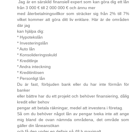
Jag är en särskild finansiell expert som kan göra dig ett lån
från 3 000 € till 2 000 000 € och ännu mer
med återbetalningsvillkor som sträcker sig från 2% till 7%
vilket kommer att göra ditt liv enklare. Här är de områden
där jag
kan hjälpa dig:
* Hypotekslån
* Investeringslån
* Auto lån
* Konsolideringsskuld
* Kreditlinje
* Andra inteckning
* Kreditinlösen
* Personligt lån
Du är fast, förbjuden bank eller du har inte förmån för
banker
eller bättre har du ett projekt och behöver finansiering, dålig
kredit eller behov
pengar att betala räkningar, medel att investera i företag.
Så om du behöver något lån av pengar tveka inte att ange
mig bland de ovan nämnda områdena, det område som
gäller din låneansökan
och få den under en dellais på 48 h maximalt.