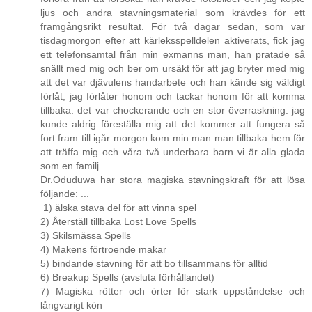
ljus och andra stavningsmaterial som krävdes för ett
framgångsrikt resultat. För två dagar sedan, som var
tisdagmorgon efter att kärleksspelldelen aktiverats, fick jag
ett telefonsamtal från min exmanns man, han pratade så
snällt med mig och ber om ursäkt för att jag bryter med mig
att det var djävulens handarbete och han kände sig väldigt
förlåt, jag förlåter honom och tackar honom för att komma
tillbaka. det var chockerande och en stor överraskning. jag
kunde aldrig föreställa mig att det kommer att fungera så
fort fram till igår morgon kom min man man tillbaka hem för
att träffa mig och våra två underbara barn vi är alla glada
som en familj.
Dr.Oduduwa har stora magiska stavningskraft för att lösa
följande: ...
1) älska stava del för att vinna spel
2) Återställ tillbaka Lost Love Spells
3) Skilsmässa Spells
4) Makens förtroende makar
5) bindande stavning för att bo tillsammans för alltid
6) Breakup Spells (avsluta förhållandet)
7) Magiska rötter och örter för stark uppståndelse och
långvarigt kön