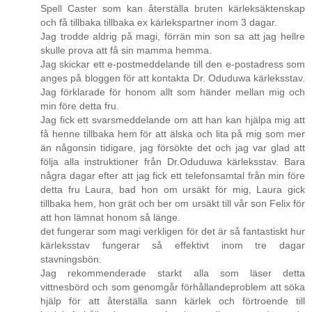
Spell Caster som kan återställa bruten kärleksäktenskap
och få tillbaka tillbaka ex kärlekspartner inom 3 dagar.
Jag trodde aldrig på magi, förrän min son sa att jag hellre
skulle prova att få sin mamma hemma.
Jag skickar ett e-postmeddelande till den e-postadress som
anges på bloggen för att kontakta Dr. Oduduwa kärleksstav.
Jag förklarade för honom allt som händer mellan mig och
min före detta fru.
Jag fick ett svarsmeddelande om att han kan hjälpa mig att
få henne tillbaka hem för att älska och lita på mig som mer
än någonsin tidigare, jag försökte det och jag var glad att
följa alla instruktioner från Dr.Oduduwa kärleksstav. Bara
några dagar efter att jag fick ett telefonsamtal från min före
detta fru Laura, bad hon om ursäkt för mig, Laura gick
tillbaka hem, hon grät och ber om ursäkt till vår son Felix för
att hon lämnat honom så länge.
det fungerar som magi verkligen för det är så fantastiskt hur
kärleksstav fungerar så effektivt inom tre dagar
stavningsbön.
Jag rekommenderade starkt alla som läser detta
vittnesbörd och som genomgår förhållandeproblem att söka
hjälp för att återställa sann kärlek och förtroende till