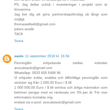
PS: Jag deltar också i investeringar i projekt som är
lönsamma
Jag ber dig att göra partnerskapsförslag så långt som
möjligt.
thomaswittwitt@gmail.com
jokers avstår.
TACK
Svara
saulo
11 september 2018 kl. 16:56
Penninglån erbjudande mellan individer
avocatsaulo@gmail.com
WhatsApp: 0033 605 5488 96
Vi erbjuder enkla, snabba och tillförlitliga penninglån som
sträcker sig från 1.000,00 Euro / $ till
1 000 000,00 Euro / $ till seriösa och ärliga människor som
behöver pengar med en räntesats om 3% per år. För mer
information kontakta mig
endast via e-post: avocatsaulo@gmail.com
Svara