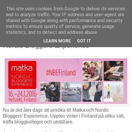
This site uses cookies from Google to deliver its services
and to analyze traffic. Your IP address and user-agent are
shared with Google along with performance and security
metrics to ensure quality of service, generate usage
▼
statistics, and to detect and address abuse.
LEARN MORE
GOT IT
Nordic Bloggers Experience
Nu är det åter dags att ansöka till Matka och Nordic
Bloggers’ Experience. Upplev vinter i Finland på olika sätt,
träffa bloggkollegor och utställare.