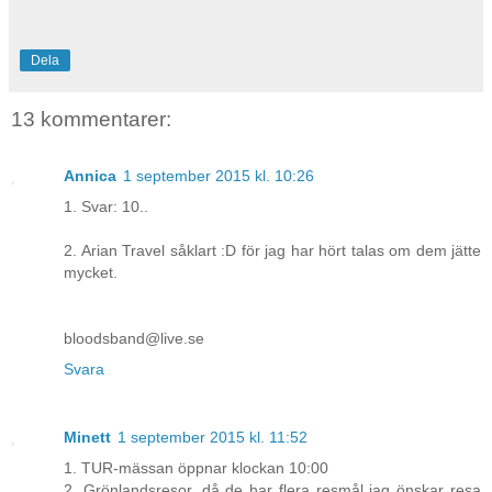
Dela
13 kommentarer:
Annica
1 september 2015 kl. 10:26
1. Svar: 10..
2. Arian Travel såklart :D för jag har hört talas om dem jätte
mycket.
bloodsband@live.se
Svara
Minett
1 september 2015 kl. 11:52
1. TUR-mässan öppnar klockan 10:00
2. Grönlandsresor, då de har flera resmål jag önskar resa