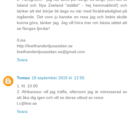
Island och Nya Zeeland "istället" - hej hemmablind!) och
tänker att det börjar bli dags nu när med föräldraledighet på
ingående. Det vore ju kanske en resa jag och bebis skulle
kunna göra, tänker jag. Jag vill höra mer om bästa sättet att
se Norges fjordar!
/Lisa
http://livetfrandenljusasidan.se
livetfrandenljusasidan.se@gmail.com
Svara
Tomas
18 september 2015 kl. 12:55
1. Kl. 10.00
2. Afrikaresor vill jag träffa, eftersom jag är intresserad av
att åka dig igen och vill se deras utbud av resor.
t.c@live.se
Svara