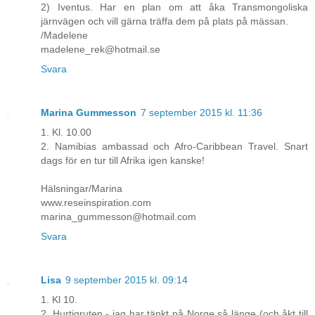
2) Iventus. Har en plan om att åka Transmongoliska
järnvägen och vill gärna träffa dem på plats på mässan.
/Madelene
madelene_rek@hotmail.se
Svara
Marina Gummesson
7 september 2015 kl. 11:36
1. Kl. 10.00
2. Namibias ambassad och Afro-Caribbean Travel. Snart
dags för en tur till Afrika igen kanske!
Hälsningar/Marina
www.reseinspiration.com
marina_gummesson@hotmail.com
Svara
Lisa
9 september 2015 kl. 09:14
1. Kl 10.
2. Hurtigruten - jag har tänkt på Norge så länge (och åkt till