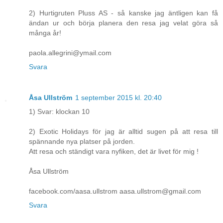
2) Hurtigruten Pluss AS - så kanske jag äntligen kan få
ändan ur och börja planera den resa jag velat göra så
många år!
paola.allegrini@ymail.com
Svara
Åsa Ullström
1 september 2015 kl. 20:40
1) Svar: klockan 10
2) Exotic Holidays för jag är alltid sugen på att resa till
spännande nya platser på jorden.
Att resa och ständigt vara nyfiken, det är livet för mig !
Åsa Ullström
facebook.com/aasa.ullstrom aasa.ullstrom@gmail.com
Svara