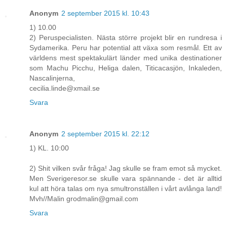
Anonym
2 september 2015 kl. 10:43
1) 10.00
2) Peruspecialisten. Nästa större projekt blir en rundresa i
Sydamerika. Peru har potential att växa som resmål. Ett av
världens mest spektakulärt länder med unika destinationer
som Machu Picchu, Heliga dalen, Titicacasjön, Inkaleden,
Nascalinjerna,
cecilia.linde@xmail.se
Svara
Anonym
2 september 2015 kl. 22:12
1) KL. 10:00
2) Shit vilken svår fråga! Jag skulle se fram emot så mycket.
Men Sverigeresor.se skulle vara spännande - det är alltid
kul att höra talas om nya smultronställen i vårt avlånga land!
Mvh//Malin grodmalin@gmail.com
Svara