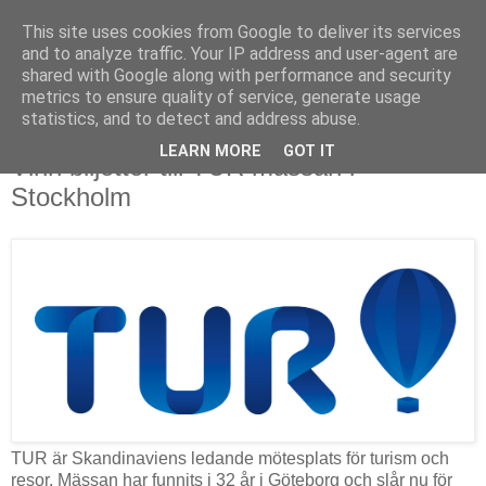
This site uses cookies from Google to deliver its services
and to analyze traffic. Your IP address and user-agent are
shared with Google along with performance and security
metrics to ensure quality of service, generate usage
▼
statistics, and to detect and address abuse.
LEARN MORE
GOT IT
Vinn biljetter till TUR mässan i
Stockholm
TUR är Skandinaviens ledande mötesplats för turism och
resor. Mässan har funnits i 32 år i Göteborg och slår nu för