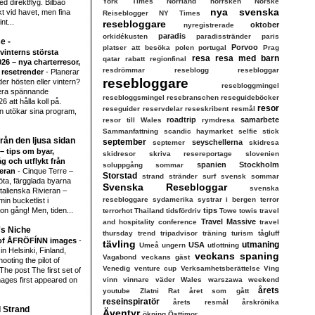
York Times
Norrland
norrsken
Norske
d direktflyg. Bilbao
nya svenska
ekt vid havet, men fina
Reiseblogger
NY Times
nt...
resebloggare
oktober
nyregistrerade
paradis
orkidékusten
paradisstränder
paris
e -
Porvoo
platser att besöka
polen
portugal
Prag
vinterns största
resa
resa med barn
qatar
rabatt
regionfinal
026 – nya charterresor,
resdrömmar
reseblogg
resebloggar
h resetrender
-
Planerar
resebloggare
er hösten eller vintern?
resebloggmingel
lera spännande
resebloggsmingel
resebranschen
reseguideböcker
6 att hålla koll på.
resor
reseguider
reservdelar
reseskribent
resmål
n utökar sina program,
roadtrip
samarbete
resor till Wales
rymdresa
Sammanfattning
scandic haymarket
selfie stick
från den ljusa sidan
september
seyschellerna
septemer
skidresa
– tips om byar,
skidresor
skriva resereportage
slovenien
åg och utflykt från
spanien
Stockholm
soluppgång
sommar
ieran
-
Cinque Terre –
Storstad
strand
stränder
surf
svensk sommar
söta, färgglada byarna
Svenska Resebloggar
svenska
italienska Rivieran –
resebloggare
sydamerika
systrar i bergen
terror
in bucketlist i
on gång! Men, tiden...
tips
terrorhot
Thailand
tidsfördriv
Towe
towis
travel
Travel Massive
and hospitality conference
travel
's Niche
thursday
trend
tripadvisor
träning
turism
tågluff
t of ÅFRÖFÍNN images
-
tävling
utmaning
USA
Umeå
ungern
utlottning
in Helsinki, Finland,
veckans spaning
Vagabond
veckans gäst
ooting the pilot of
Venedig
venture cup
Verksamhetsberättelse
Ving
e post The first set of
ges first appeared on
vinn
vinnare
väder
Wales
warszawa
weekend
årets
youtube
Zlatni Rat
året som gått
reseinspiratör
årets resmål
årskrönika
l Strand
Äventyr
ökning
Östtimor