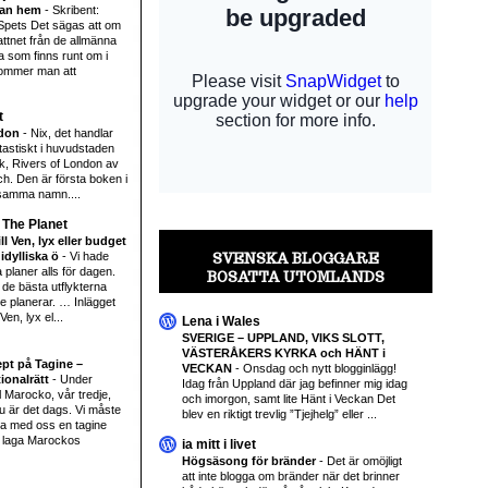
tan hem
-
Skribent:
Spets Det sägas att om
ttnet från de allmänna
 som finns runt om i
ommer man att
t
ndon
-
Nix, det handlar
ntastiskt i huvudstaden
k, Rivers of London av
h. Den är första boken i
samma namn....
 The Planet
ll Ven, lyx eller budget
idylliska ö
-
Vi hade
SVENSKA BLOGGARE
 planer alls för dagen.
BOSATTA UTOMLANDS
 de bästa utflykterna
te planerar. … Inlägget
 Ven, lyx el...
Lena i Wales
SVERIGE – UPPLAND, VIKS SLOTT,
VÄSTERÅKERS KYRKA och HÄNT i
ept på Tagine –
VECKAN
-
Onsdag och nytt blogginlägg!
ionalrätt
-
Under
Idag från Uppland där jag befinner mig idag
l Marocko, vår tredje,
och imorgon, samt lite Hänt i Veckan Det
nu är det dags. Vi måste
blev en riktigt trevlig ”Tjejhelg” eller ...
pa med oss en tagine
 laga Marockos
ia mitt i livet
Högsäsong för bränder
-
Det är omöjligt
att inte blogga om bränder när det brinner