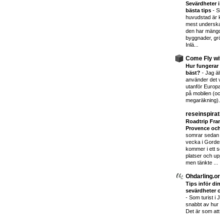
Sevärdheter i
bästa tips
-
S
huvudstad är 
mest underskat
den har mäng
byggnader, gr
Inlä...
Come Fly wi
Hur fungerar 
bäst?
-
Jag ä
använder det v
utanför Europa 
på mobilen (oc
megaräkning). 
reseinspirat
Roadtrip Frank
Provence och
somrar sedan 
vecka i Gorde
kommer i ett s
platser och up
men tänkte ...
Ohdarling.o
Tips inför din
sevärdheter o
-
Som turist i
snabbt av hur u
Det är som att