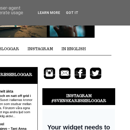
 user-agent
nerate usage
LEARN MORE
GOT IT
EBLOGGAR
INSTAGRAM
IN ENGLISH
 RESEBLOGGAR
helt äkta
INSTAGRAM
ch en natt off grid i
Suset i tallarnas kronor
#SVENSKARESEBLOGGAR
en som studsar mellan
a. Förutom våra egna
det inga andra ljud som
ig aktivi...
vel
rajevo – Tant Anna