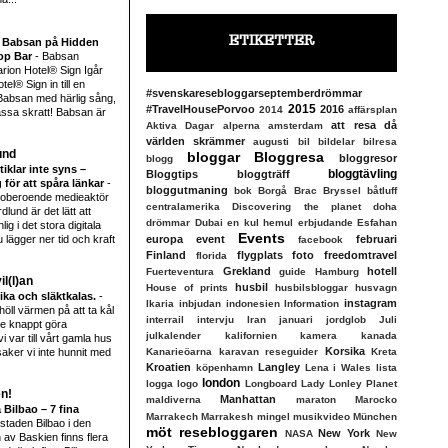
ETIKETTER
 Babsan på Hidden
op Bar
-
Babsan
arion Hotel® Sign Igår
tel® Sign in till en
#svenskaresebloggarseptemberdrömmar
Babsan med härlig sång,
2015
#TravelHousePorvoo
2016
2014
affärsplan
ssa skratt! Babsan är
att resa då
Aktiva Dagar
alperna
amsterdam
världen skrämmer
augusti
bil
bildelar
bilresa
und
bloggar
Bloggresa
bloggresor
blogg
tiklar inte syns –
bloggtävling
Bloggtips
bloggträff
g för att spåra länkar
-
bloggutmaning
bok
Borgå
Brac
Bryssel
båtluff
r oberoende medieaktör
centralamerika
Discovering the planet
doha
und är det lätt att
drömmar
Dubai
en kul hemul
erbjudande
Esfahan
ig i det stora digitala
Events
 lägger ner tid och kraft
europa
event
februari
facebook
Finland
flygplats
foto
freedomtravel
florida
Grekland
hotell
Fuerteventura
guide
Hamburg
l(l)an
husbil
House of prints
husbilsbloggar
husvagn
fika och släktkalas.
-
instagram
Ikaria
inbjudan
indonesien
Information
öll värmen på att ta kål
interrail
intervju
Iran
januari
jordglob
Juli
e knappt göra
julkalender
kalifornien
kamera
kanada
i var till vårt gamla hus
Korsika
aker vi inte hunnit med
Kanarieöarna
karavan reseguider
Kreta
Kroatien
Langley
köpenhamn
Lena i Wales
lista
london
logga
logo
Longboard Lady
Lonley Planet
en!
Manhattan
maldiverna
maraton
Marocko
 Bilbao – 7 fina
Marrakech
Marrakesh
mingel
musikvideo
München
l staden Bilbao i den
möt resebloggaren
New York
NASA
New
av Baskien finns flera