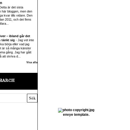
en
Detta är det sista
en här bloggen, men den
a kvar tills vidare. Den
dan 2011, och det finns
fara...
ver – ibland går det
 tänkt sig
-
Jag vet inte
 ska börja eller vad jag
et är så många känslor
ma gång. Jag har gått
å att skriva d...
Visa alla
EARCH
envye template.