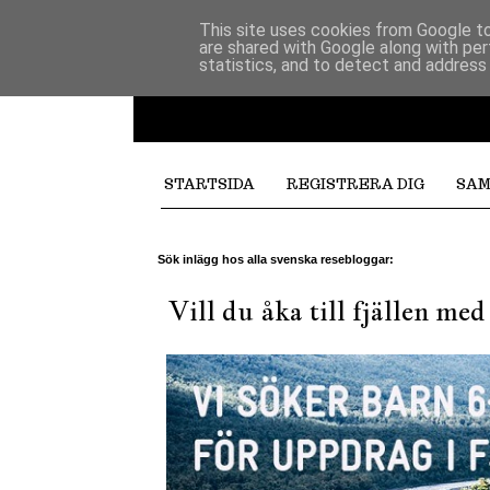
This site uses cookies from Google to 
are shared with Google along with per
statistics, and to detect and address
STARTSIDA
REGISTRERA DIG
SAM
Sök inlägg hos alla svenska resebloggar:
Vill du åka till fjällen me