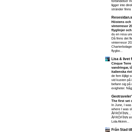
förbindelser me
ligger inte dir
stränder finns i
Resesidan.s
Höstens och 
vinterresor 2
flyglinjer oc
du en resa und
Då finns det f
vinterresor 202
Charterbolage
flygbo...
Lisa & livet 
Cinque Terre 
vandringar, t
italienska riv
de fem löjligt 
vid kusten på 
befann sig på m
evigheter. Någ
Geotraveler
The first se
In June, I was 
where I was sh
ÅFRÖFÍNN... Th
ÅFRÖFÍNN ima
Lola Akinm...
Från Stad til