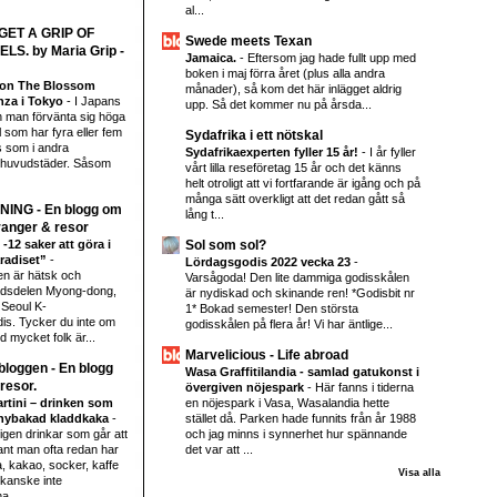
al...
| GET A GRIP OF
Swede meets Texan
S. by Maria Grip -
Jamaica.
-
Eftersom jag hade fullt upp med
boken i maj förra året (plus alla andra
ion The Blossom
månader), så kom det här inlägget aldrig
inza i Tokyo
-
I Japans
upp. Så det kommer nu på årsda...
 man förvänta sig höga
l som har fyra eller fem
Sydafrika i ett nötskal
is som i andra
Sydafrikaexperten fyller 15 år!
-
I år fyller
a huvudstäder. Såsom
vårt lilla reseföretag 15 år och det känns
helt otroligt att vi fortfarande är igång och på
många sätt overkligt att det redan gått så
NING - En blogg om
lång t...
anger & resor
12 saker att göra i
Sol som sol?
radiset”
-
Lördagsgodis 2022 vecka 23
-
en är hätsk och
Varsågoda! Den lite dammiga godisskålen
tadsdelen Myong-dong,
är nydiskad och skinande ren! *Godisbit nr
 Seoul K-
1* Bokad semester! Den största
is. Tycker du inte om
godisskålen på flera år! Vi har äntlige...
d mycket folk är...
Marvelicious - Life abroad
loggen - En blogg
Wasa Graffitilandia - samlad gatukonst i
resor.
övergiven nöjespark
-
Här fanns i tiderna
rtini – drinken som
en nöjespark i Vasa, Wasalandia hette
nybakad kladdkaka
-
stället då. Parken hade funnits från år 1988
ligen drinkar som går att
och jag minns i synnerhet hur spännande
nt man ofta redan har
det var att ...
 kakao, socker, kaffe
Visa alla
 kanske inte
a...