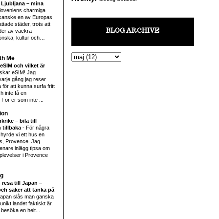
 Ljubljana – mina
loveniens charmiga
kanske en av Europas
tade städer, trots att
BLOG ARCHIVE
der av vackra
önska, kultur och…
th Me
eSIM och vilket är
lskar eSIM! Jag
arje gång jag reser
för att kunna surfa fritt
h inte få en
För er som inte ...
ion
rike – bila till
 tillbaka
-
För några
hyrde vi ett hus en
s, Provence. Jag
enare inlägg tipsa om
plevelser i Provence
rg
 resa till Japan –
ch saker att tänka på
 Japan slås man ganska
nikt landet faktiskt är.
 besöka en helt...