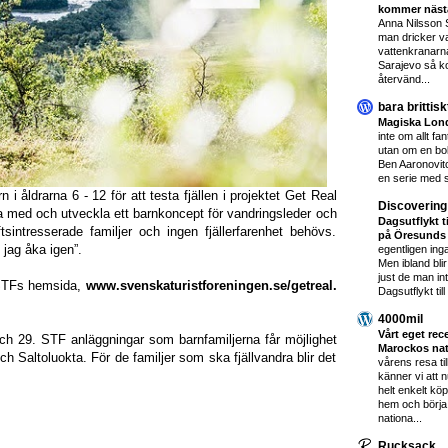
kommer näs
Anna Nilsson 
man dricker va
vattenkranarna
Sarajevo så k
återvänd...
bara brittisk
Magiska Lo
inte om allt fa
utan om en bo
Ben Aaronovitc
en serie med 
 åldrarna 6 - 12 för att testa fjällen i projektet Get Real
Discovering
a med och utveckla ett barnkoncept för vandringsleder och
Dagsutflykt ti
ftsintresserade familjer och ingen fjällerfarenhet behövs.
på Öresunds 
l jag åka igen”.
egentligen inga
Men ibland blir
just de man in
 STFs hemsida,
www.svenskaturistforeningen.se/getreal.
Dagsutflykt till
4000mil
Vårt eget rec
h 29. STF anläggningar som barnfamiljerna får möjlighet
Marockos nat
 Saltoluokta. För de familjer som ska fjällvandra blir det
vårens resa til
känner vi att 
helt enkelt kö
hem och börja
nationa...
Rucksack