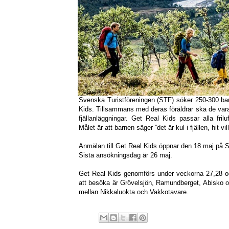
Svenska Turistföreningen (STF) söker 250-300 barn i
Kids. Tillsammans med deras föräldrar ska de var
fjällanläggningar. Get Real Kids passar alla frilu
Målet är att barnen säger ”det är kul i fjällen, hit vil
Anmälan till Get Real Kids öppnar den 18 maj på
Sista ansökningsdag är 26 maj.
Get Real Kids genomförs under veckorna 27,28 oc
att besöka är Grövelsjön, Ramundberget, Abisko och
mellan Nikkaluokta och Vakkotavare.