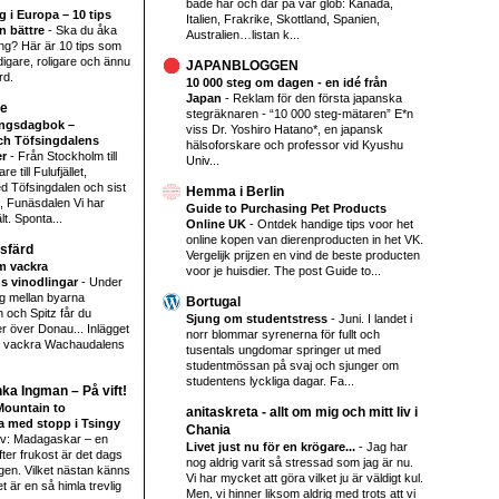
både här och där på vår glob: Kanada,
 i Europa – 10 tips
Italien, Frakrike, Skottland, Spanien,
n bättre
-
Ska du åka
Australien…listan k...
ng? Här är 10 tips som
igare, roligare och ännu
JAPANBLOGGEN
rd.
10 000 steg om dagen - en idé från
Japan
-
Reklam för den första japanska
se
stegräknaren - “10 000 steg-mätaren” E*n
ringsdagbok –
viss Dr. Yoshiro Hatano*, en japansk
och Töfsingdalens
hälsoforskare och professor vid Kyushu
er
-
Från Stockholm till
Univ...
e till Fulufjället,
d Töfsingdalen och sist
Hemma i Berlin
, Funäsdalen Vi har
Guide to Purchasing Pet Products
lt. Sponta...
Online UK
-
Ontdek handige tips voor het
online kopen van dierenproducten in het VK.
sfärd
Vergelijk prijzen en vind de beste producten
m vackra
voor je huisdier. The post Guide to...
s vinodlingar
-
Under
g mellan byarna
Bortugal
 och Spitz får du
Sjung om studentstress
-
Juni. I landet i
r över Donau... Inlägget
norr blommar syrenerna för fullt och
 vackra Wachaudalens
tusentals ungdomar springer ut med
studentmössan på svaj och sjunger om
studentens lyckliga dagar. Fa...
nka Ingman – På vift!
Mountain to
anitaskreta - allt om mig och mitt liv i
 med stopp i Tsingy
Chania
av: Madagaskar – en
Livet just nu för en krögare...
-
Jag har
er frukost är det dags
nog aldrig varit så stressad som jag är nu.
igen. Vilket nästan känns
Vi har mycket att göra vilket ju är väldigt kul.
et är en så himla trevlig
Men, vi hinner liksom aldrig med trots att vi