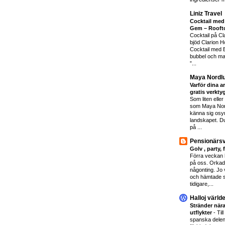
Liniz Travel
Cocktail med
Gem – Rooft
Cocktail på Cl
bjöd Clarion Ho
Cocktail med 
bubbel och ma
”...
Maya Nordl
Varför dina ar
gratis verkty
Som liten elle
som Maya Nordl
känna sig osynl
landskapet. Du
på ...
Pensionärsvi
Golv , party, 
Förra veckan h
på oss. Orkad
någonting. Jo v
och hämtade s
tidigare,...
Halloj värld
Stränder nära
utflykter
-
Til
spanska delen 