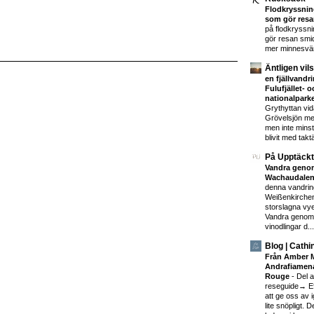
Flodkryssning
som gör resa
på flodkryssni
gör resan smid
mer minnesvä
Äntligen vil
en fjällvand
Fulufjället- 
nationalpark
Grythyttan vidar
Grövelsjön me
men inte minst
blivit med taktä
På Upptäckt
Vandra geno
Wachaudalen
denna vandrin
Weißenkirchen
storslagna vye
Vandra genom
vinodlingar d...
Blog | Cathi
Från Amber 
Andrafiamena
Rouge
-
Del 
reseguide→ Eft
att ge oss av 
lite snöpligt. D