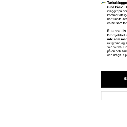
Turistblogg
Glad Påsk!
-
inlägget på d
kommer att ligg
har funnits se
en hel som fort
Ett annat liv
Drömjobbet ö
inte som man
riktigt var jag
ska skriva. D
på en och sam
och dragit ut p
S