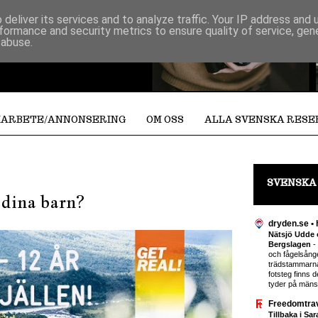
deliver its services and to analyze traffic. Your IP address and
formance and security metrics to ensure quality of service, ge
 abuse.
ARBETE/ANNONSERING
OM OSS
ALLA SVENSKA RES
SVENSKA
d dina barn?
dryden.se • 
Nätsjö Udde o
Bergslagen
-
och fågelsång
trädstammarn
fotsteg finns 
tyder på mänskl
Freedomtra
Tillbaka i Sa