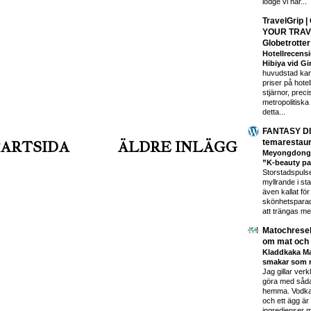
lodge vi har...
TravelGrip 
YOUR TRAVEL
Globetrotter
Hotellrecens
Hibiya vid G
huvudstad kan
priser på hotel
stjärnor, prec
metropolitisk
detta...
FANTASY DI
temarestaur
ARTSIDA
ÄLDRE INLÄGG
Meyongdong -
”K-beauty pa
Storstadspuls
myllrande i s
även kallat för
skönhetsparad
att trängas me
Matochreseb
om mat och 
Kladdkaka Ma
smakar som 
Jag gillar verk
göra med såda
hemma. Vodka,
och ett ägg är
ingredienser m