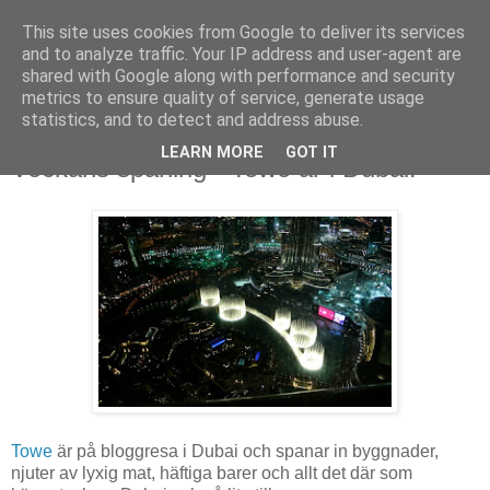
This site uses cookies from Google to deliver its services
and to analyze traffic. Your IP address and user-agent are
shared with Google along with performance and security
metrics to ensure quality of service, generate usage
▼
statistics, and to detect and address abuse.
LEARN MORE
GOT IT
Veckans spaning - Towe är i Dubai!
Towe
är på bloggresa i Dubai och spanar in byggnader,
njuter av lyxig mat, häftiga barer och allt det där som