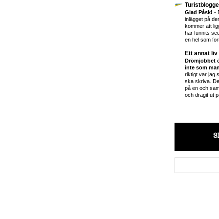
Turistblogg
Glad Påsk!
-
inlägget på d
kommer att ligg
har funnits se
en hel som fort
Ett annat liv
Drömjobbet ö
inte som man
riktigt var jag
ska skriva. D
på en och sam
och dragit ut p
S