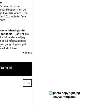
en
Detta är det sista
en här bloggen, men den
a kvar tills vidare. Den
dan 2011, och det finns
fara...
ver – ibland går det
 tänkt sig
-
Jag vet inte
 ska börja eller vad jag
et är så många känslor
ma gång. Jag har gått
å att skriva d...
Visa alla
EARCH
envye template.