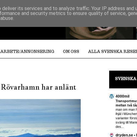
deliver its services and to analyze traffic. Your IP address and
formance and security metrics to ensure quality of service, ge
 abuse.
ARBETE/ANNONSERING
OM OSS
ALLA SVENSKA RES
SVENSKA
f Rövarhamn har anlänt
4000mil
Transportmus
mellan två t
man om man ha
ihjäl i Münche
varianter förs
sväng till Mari
des...
dryden.se • 