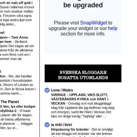
ch en natt off grid i
Suset i tallarnas kronor
en som studsar mellan
a. Förutom våra egna
det inga andra ljud som
ig aktivi...
vel
rajevo – Tant Anna
tan hem
-
Skribent:
Spets Det sägas att om
ttnet från de allmänna
 som finns runt om i
ommer man att
t
SVENSKA BLOGGARE
ndon
-
Nix, det handlar
BOSATTA UTOMLANDS
ntastiskt i huvudstaden
k, Rivers of London av
h. Den är första boken i
Lena i Wales
samma namn....
SVERIGE – UPPLAND, VIKS SLOTT,
VÄSTERÅKERS KYRKA och HÄNT i
 The Planet
VECKAN
-
Onsdag och nytt blogginlägg!
ll Ven, lyx eller budget
Idag från Uppland där jag befinner mig idag
idylliska ö
-
Vi hade
och imorgon, samt lite Hänt i Veckan Det
 planer alls för dagen.
blev en riktigt trevlig ”Tjejhelg” eller ...
 de bästa utflykterna
te planerar. … Inlägget
ia mitt i livet
 Ven, lyx el...
Högsäsong för bränder
-
Det är omöjligt
att inte blogga om bränder när det brinner