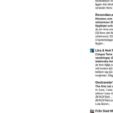
förbindelser me
ligger inte dir
stränder finns i
Resesidan.s
Höstens och 
vinterresor 2
flyglinjer oc
du en resa und
Då finns det f
vinterresor 202
Charterbolage
flygbo...
Lisa & livet 
Cinque Terre 
vandringar, t
italienska riv
de fem löjligt 
vid kusten på 
befann sig på m
evigheter. Någ
Geotraveler
The first se
In June, I was 
where I was sh
ÅFRÖFÍNN... Th
ÅFRÖFÍNN ima
Lola Akinm...
Från Stad til