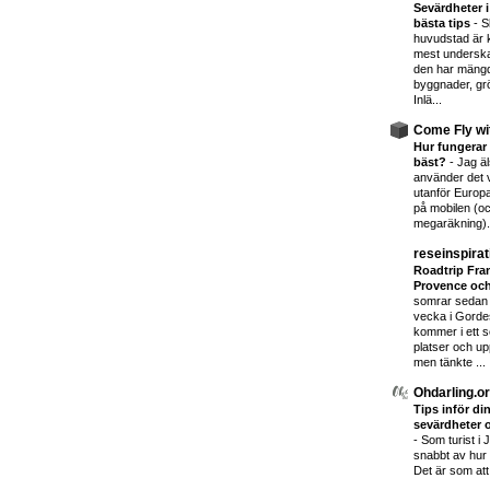
Sevärdheter i
bästa tips
-
S
huvudstad är 
mest underskat
den har mäng
byggnader, gr
Inlä...
Come Fly wi
Hur fungerar 
bäst?
-
Jag ä
använder det v
utanför Europa 
på mobilen (oc
megaräkning). 
reseinspirat
Roadtrip Frank
Provence och
somrar sedan 
vecka i Gorde
kommer i ett s
platser och up
men tänkte ...
Ohdarling.o
Tips inför din
sevärdheter o
-
Som turist i
snabbt av hur u
Det är som att