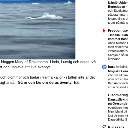
Nätsjö Udde o
Bergslagen
-
och fågelsång
trädstammarn
fotsteg finns 
tyder på mänskl
Freedomtra
Tillbaka i Sa
kommer näs
Anna Nilsson 
man dricker va
vattenkranarna
Sarajevo så k
återvänd...
t bloggen Mary af Rövarhamn. Linda, Ludvig och deras två
bara brittisk
t och uppleva sitt livs äventyr.
Magiska Lo
inte om allt fa
ch blommor och badar i varma källor - i luften inte är det
utan om en bo
okigt ändå.
Gå in och läs om deras äventyr här.
Ben Aaronovitc
en serie med 
Discovering
Dagsutflykt ti
på Öresunds 
egentligen inga
Men ibland blir
just de man in
Dagsutflykt till
Rucksack