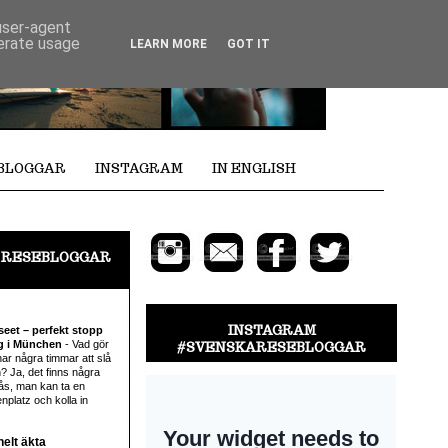
 user-agent
nerate usage
LEARN MORE
GOT IT
EBLOGGAR
INSTAGRAM
IN ENGLISH
 RESEBLOGGAR
INSTAGRAM
eet – perfekt stopp
åg i München
-
Vad gör
#SVENSKARESEBLOGGAR
r några timmar att slå
n? Ja, det finns några
tås, man kan ta en
enplatz och kolla in
helt äkta