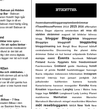
ETIKETTER
 Babsan på Hidden
op Bar
-
Babsan
arion Hotel® Sign Igår
tel® Sign in till en
#svenskaresebloggarseptemberdrömmar
Babsan med härlig sång,
2015
#TravelHousePorvoo
2016
2014
affärsplan
ssa skratt! Babsan är
att resa då
Aktiva Dagar
alperna
amsterdam
världen skrämmer
augusti
bil
bildelar
bilresa
und
bloggar
Bloggresa
bloggresor
blogg
tiklar inte syns –
bloggtävling
Bloggtips
bloggträff
g för att spåra länkar
-
bloggutmaning
bok
Borgå
Brac
Bryssel
båtluff
r oberoende medieaktör
centralamerika
Discovering the planet
doha
und är det lätt att
drömmar
Dubai
en kul hemul
erbjudande
Esfahan
ig i det stora digitala
Events
 lägger ner tid och kraft
europa
event
februari
facebook
Finland
flygplats
foto
freedomtravel
florida
Grekland
hotell
Fuerteventura
guide
Hamburg
l(l)an
husbil
House of prints
husbilsbloggar
husvagn
fika och släktkalas.
-
instagram
Ikaria
inbjudan
indonesien
Information
öll värmen på att ta kål
interrail
intervju
Iran
januari
jordglob
Juli
e knappt göra
julkalender
kalifornien
kamera
kanada
i var till vårt gamla hus
Korsika
aker vi inte hunnit med
Kanarieöarna
karavan reseguider
Kreta
Kroatien
Langley
köpenhamn
Lena i Wales
lista
london
logga
logo
Longboard Lady
Lonley Planet
en!
Manhattan
maldiverna
maraton
Marocko
 Bilbao – 7 fina
Marrakech
Marrakesh
mingel
musikvideo
München
l staden Bilbao i den
möt resebloggaren
New York
NASA
New
av Baskien finns flera