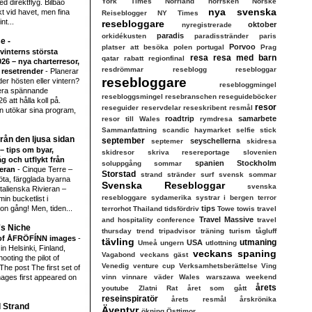
York Times
Norrland
norrsken
Norske
d direktflyg. Bilbao
nya svenska
ekt vid havet, men fina
Reiseblogger
NY Times
nt...
resebloggare
oktober
nyregistrerade
paradis
orkidékusten
paradisstränder
paris
e -
Porvoo
platser att besöka
polen
portugal
Prag
vinterns största
resa
resa med barn
qatar
rabatt
regionfinal
026 – nya charterresor,
resdrömmar
reseblogg
resebloggar
h resetrender
-
Planerar
resebloggare
er hösten eller vintern?
resebloggmingel
lera spännande
resebloggsmingel
resebranschen
reseguideböcker
6 att hålla koll på.
resor
reseguider
reservdelar
reseskribent
resmål
n utökar sina program,
roadtrip
samarbete
resor till Wales
rymdresa
Sammanfattning
scandic haymarket
selfie stick
från den ljusa sidan
september
seyschellerna
septemer
skidresa
– tips om byar,
skidresor
skriva resereportage
slovenien
åg och utflykt från
spanien
Stockholm
soluppgång
sommar
ieran
-
Cinque Terre –
Storstad
strand
stränder
surf
svensk sommar
söta, färgglada byarna
Svenska Resebloggar
svenska
italienska Rivieran –
resebloggare
sydamerika
systrar i bergen
terror
in bucketlist i
on gång! Men, tiden...
tips
terrorhot
Thailand
tidsfördriv
Towe
towis
travel
Travel Massive
and hospitality conference
travel
's Niche
thursday
trend
tripadvisor
träning
turism
tågluff
t of ÅFRÖFÍNN images
-
tävling
utmaning
USA
Umeå
ungern
utlottning
in Helsinki, Finland,
veckans spaning
Vagabond
veckans gäst
ooting the pilot of
Venedig
venture cup
Verksamhetsberättelse
Ving
e post The first set of
ges first appeared on
vinn
vinnare
väder
Wales
warszawa
weekend
årets
youtube
Zlatni Rat
året som gått
reseinspiratör
årets resmål
årskrönika
l Strand
Äventyr
ökning
Östtimor