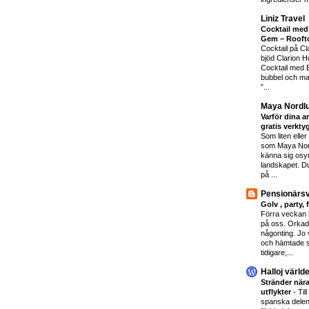
Liniz Travel
Cocktail med
Gem – Rooft
Cocktail på Cl
bjöd Clarion Ho
Cocktail med 
bubbel och ma
”...
Maya Nordl
Varför dina ar
gratis verkty
Som liten elle
som Maya Nordl
känna sig osynl
landskapet. Du
på ...
Pensionärsvi
Golv , party, 
Förra veckan h
på oss. Orkad
någonting. Jo v
och hämtade s
tidigare,...
Halloj värld
Stränder nära
utflykter
-
Til
spanska delen 