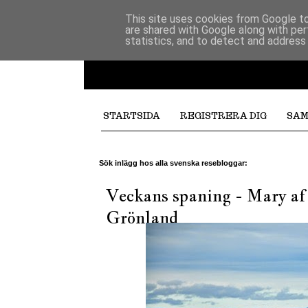
This site uses cookies from Google to 
are shared with Google along with per
statistics, and to detect and address
STARTSIDA
REGISTRERA DIG
SAM
Sök inlägg hos alla svenska resebloggar:
Veckans spaning - Mary a
Grönland