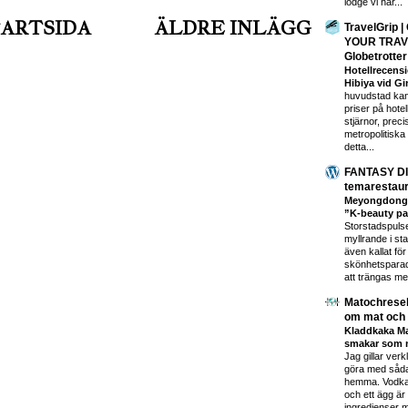
lodge vi har...
ARTSIDA
ÄLDRE INLÄGG
TravelGrip 
YOUR TRAVEL
Globetrotter
Hotellrecens
Hibiya vid G
huvudstad kan
priser på hotel
stjärnor, prec
metropolitisk
detta...
FANTASY DI
temarestaur
Meyongdong -
”K-beauty pa
Storstadspuls
myllrande i s
även kallat för
skönhetsparad
att trängas me
Matochreseb
om mat och 
Kladdkaka Ma
smakar som 
Jag gillar verk
göra med såda
hemma. Vodka,
och ett ägg är
ingredienser m