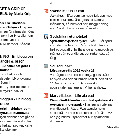
al...
| GET A GRIP OF
Swede meets Texan
S. by Maria Grip -
Jamaica.
-
Eftersom jag hade fullt upp med
boken i maj förra året (plus alla andra
ion The Blossom
månader), så kom det här inlägget aldrig
inza i Tokyo
-
I Japans
upp. Så det kommer nu på årsda...
 man förvänta sig höga
l som har fyra eller fem
Sydafrika i ett nötskal
is som i andra
Sydafrikaexperten fyller 15 år!
-
I år fyller
a huvudstäder. Såsom
vårt lilla reseföretag 15 år och det känns
helt otroligt att vi fortfarande är igång och på
många sätt overkligt att det redan gått så
NING - En blogg om
lång t...
anger & resor
12 saker att göra i
Sol som sol?
radiset”
-
Lördagsgodis 2022 vecka 23
-
en är hätsk och
Varsågoda! Den lite dammiga godisskålen
tadsdelen Myong-dong,
är nydiskad och skinande ren! *Godisbit nr
 Seoul K-
1* Bokad semester! Den största
is. Tycker du inte om
godisskålen på flera år! Vi har äntlige...
d mycket folk är...
Marvelicious - Life abroad
loggen - En blogg
Wasa Graffitilandia - samlad gatukonst i
resor.
övergiven nöjespark
-
Här fanns i tiderna
rtini – drinken som
en nöjespark i Vasa, Wasalandia hette
nybakad kladdkaka
-
stället då. Parken hade funnits från år 1988
ligen drinkar som går att
och jag minns i synnerhet hur spännande
nt man ofta redan har
det var att ...
 kakao, socker, kaffe
Visa alla
 kanske inte
a...