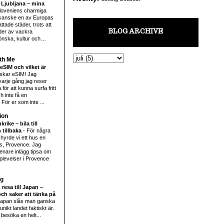
 Ljubljana – mina
loveniens charmiga
kanske en av Europas
tade städer, trots att
BLOG ARCHIVE
der av vackra
önska, kultur och…
th Me
eSIM och vilket är
lskar eSIM! Jag
arje gång jag reser
för att kunna surfa fritt
h inte få en
För er som inte ...
ion
rike – bila till
 tillbaka
-
För några
hyrde vi ett hus en
s, Provence. Jag
enare inlägg tipsa om
plevelser i Provence
rg
 resa till Japan –
ch saker att tänka på
 Japan slås man ganska
nikt landet faktiskt är.
 besöka en helt...