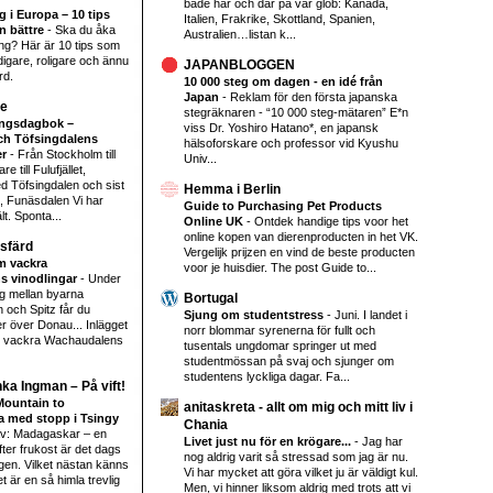
både här och där på vår glob: Kanada,
 i Europa – 10 tips
Italien, Frakrike, Skottland, Spanien,
n bättre
-
Ska du åka
Australien…listan k...
ng? Här är 10 tips som
igare, roligare och ännu
JAPANBLOGGEN
rd.
10 000 steg om dagen - en idé från
Japan
-
Reklam för den första japanska
se
stegräknaren - “10 000 steg-mätaren” E*n
ringsdagbok –
viss Dr. Yoshiro Hatano*, en japansk
och Töfsingdalens
hälsoforskare och professor vid Kyushu
er
-
Från Stockholm till
Univ...
e till Fulufjället,
d Töfsingdalen och sist
Hemma i Berlin
, Funäsdalen Vi har
Guide to Purchasing Pet Products
lt. Sponta...
Online UK
-
Ontdek handige tips voor het
online kopen van dierenproducten in het VK.
sfärd
Vergelijk prijzen en vind de beste producten
m vackra
voor je huisdier. The post Guide to...
s vinodlingar
-
Under
g mellan byarna
Bortugal
 och Spitz får du
Sjung om studentstress
-
Juni. I landet i
r över Donau... Inlägget
norr blommar syrenerna för fullt och
 vackra Wachaudalens
tusentals ungdomar springer ut med
studentmössan på svaj och sjunger om
studentens lyckliga dagar. Fa...
nka Ingman – På vift!
Mountain to
anitaskreta - allt om mig och mitt liv i
 med stopp i Tsingy
Chania
av: Madagaskar – en
Livet just nu för en krögare...
-
Jag har
er frukost är det dags
nog aldrig varit så stressad som jag är nu.
igen. Vilket nästan känns
Vi har mycket att göra vilket ju är väldigt kul.
et är en så himla trevlig
Men, vi hinner liksom aldrig med trots att vi