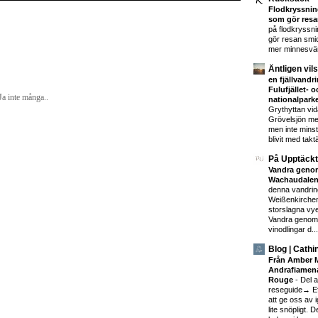
Flodkryssning
som gör resa
på flodkryssni
gör resan smid
mer minnesvä
Äntligen vil
en fjällvand
Fulufjället- 
Ja inte många..
nationalpark
Grythyttan vidar
Grövelsjön me
men inte minst
blivit med taktä
På Upptäckt
Vandra geno
Wachaudalen
denna vandrin
Weißenkirchen
storslagna vye
Vandra genom
vinodlingar d...
Blog | Cathi
Från Amber 
Andrafiamena
Rouge
-
Del 
reseguide→ Eft
att ge oss av 
lite snöpligt. D