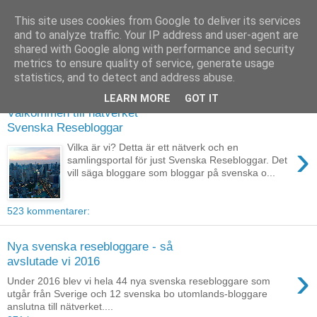
This site uses cookies from Google to deliver its services
and to analyze traffic. Your IP address and user-agent are
shared with Google along with performance and security
metrics to ensure quality of service, generate usage
▼
statistics, and to detect and address abuse.
LEARN MORE
GOT IT
Välkommen till nätverket
Svenska Resebloggar
›
Vilka är vi? Detta är ett nätverk och en
samlingsportal för just Svenska Resebloggar. Det
vill säga bloggare som bloggar på svenska o...
523 kommentarer:
Nya svenska resebloggare - så
avslutade vi 2016
›
Under 2016 blev vi hela 44 nya svenska resebloggare som
utgår från Sverige och 12 svenska bo utomlands-bloggare
anslutna till nätverket....